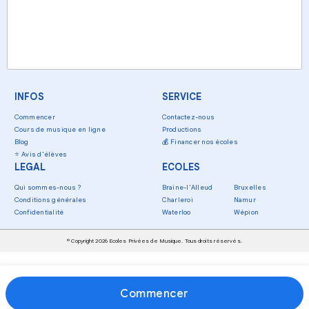
INFOS
SERVICE
Commencer
Contactez-nous
Cours de musique en ligne
Productions
Blog
💰
Financer nos écoles
⭐
Avis d'élèves
LEGAL
ECOLES
Qui sommes-nous ?
Braine-l'Alleud
Bruxelles
Conditions générales
Charleroi
Namur
Confidentialité
Waterloo
Wépion
© Copyright 2026 Ecoles Privées de Musique. Tous droits réservés.
Commencer