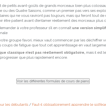
de petits avant-goûts de grands morceaux bien plus colossaux
ise ou des Quatre Saisons, comme un premier pas vers ses explo
res qui ne vous raviront pas toujours, mais qui feront tout de
avoir être patient avant d’entamer réellement des morceaux plus
emander à votre professeur s’il en connaît
une version simplif
inale
otre groupe favori, mieux vaut commencer par les déchiffrer v
ts coups de fatigue que tout cet apprentissage en vaut largeme
e classique n’est pas réellement obligatoire,
mais il est l
a progresser que plus rapidement encore.
our les débutants
/
Faut-il obligatoirement apprendre le solfèg