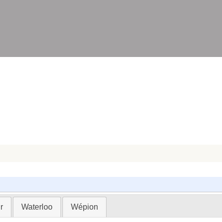
r
Waterloo
Wépion