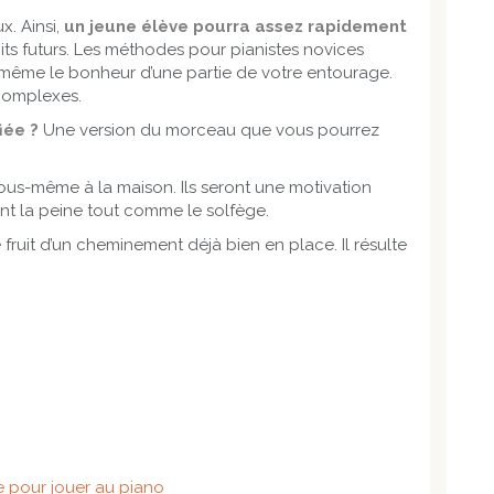
. Ainsi,
un jeune élève pourra
assez rapidement
its futurs. Les méthodes pour pianistes novices
 même le bonheur d’une partie de votre entourage.
 complexes.
iée ?
Une version du morceau que vous pourrez
ous-même à la maison. Ils seront une motivation
nt la peine tout comme le solfège.
e fruit d’un cheminement déjà bien en place. Il résulte
e pour jouer au piano