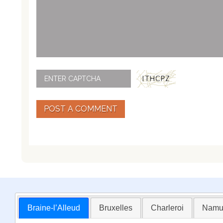
POST A COMMENT
Braine-l’Alleud
Bruxelles
Charleroi
Namu