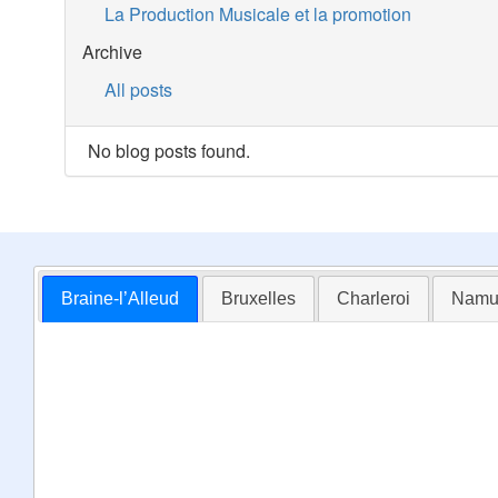
La Production Musicale et la promotion
Archive
All posts
No blog posts found.
Braine-l’Alleud
Bruxelles
Charleroi
Namu