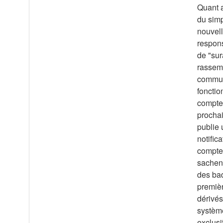
Quant a
du simp
nouvell
respon
de "sur
rassemb
commun
fonctio
compte 
prochai
publie 
notific
compte 
sachent
des bad
premièr
dérivés
système
exclusi