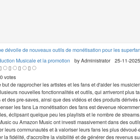
 dévoile de nouveaux outils de monétisation pour les superfans
uction Musicale et la promotion
by
Administrator
25-11-202
 0 votes
 but de rapprocher les artistes et les fans et d'aider les music
lusieurs nouvelles fonctionnalités et outils, qui arriveront plus
 et des pre-saves, ainsi que des vidéos et des produits dérivé
enser les fans La monétisation des fans est devenue récemmen
es, éclipsant quelque peu les playlists et le nombre de stream
usic ou Amazon Music ont investi massivement dans des outils e
er leurs communautés et à valoriser leurs fans les plus dévoué·e·
er la fidélité, d'accroître la visibilité et de générer des reven