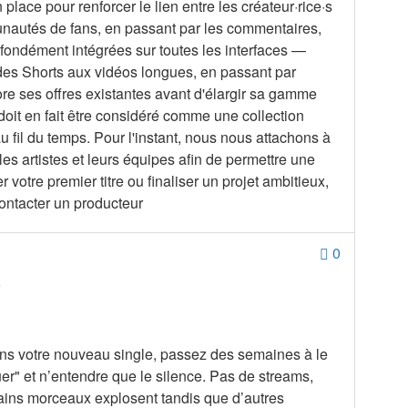
ace pour renforcer le lien entre les créateur·rice·s
mmunautés de fans, en passant par les commentaires,
fondément intégrées sur toutes les interfaces —
, des Shorts aux vidéos longues, en passant par
ore ses offres existantes avant d'élargir sa gamme
doit en fait être considéré comme une collection
u fil du temps. Pour l'instant, nous nous attachons à
es artistes et leurs équipes afin de permettre une
 votre premier titre ou finaliser un projet ambitieux,
tacter un producteur
0
5
ement l'algorithme de Spotify, il faut d'abord comprendre ce que le moteur recherche réellement. Voici les cinq signaux d'engagement qui ont le plus de poids : 1. Taux d’écoutes complètes C’est sans doute l’un des indicateurs de qualité les plus puissants sur Spotify. Lorsque votre morceau est joué jusqu’au bout, et surtout plusieurs fois, cela indique à l’algorithme que votre musique est captivante et mérite d’être recommandée. Un taux de lecture complète élevé montre que votre titre tient ses promesses et maintient l’attention du public jusqu’à la dernière note. À l’inverse, les écoutes interrompues rapidement, notamment dans les 30 premières secondes, sont un signal d’alerte, indiquant que le morceau n’a pas réussi à accrocher l’auditeur. Il est donc crucial de captiver votre audience dès les premières secondes. Cherchez à créer des titres qui maintiennent l’intérêt sur toute la durée, soignez l’introduction et la production pour qu’elles soient percutantes, et évitez des fins faibles qui pourraient provoquer des écoutes prématurées. 2. Sauvegardes et ajouts dans des playlists Lorsque quelqu'un enregistre votre piste dans sa bibliothèque ou l'ajoute à une playlist personnelle, il indique à Spotify qu'il s'agit d'une musique qu'il souhaite écouter de nouveau. L'algorithme considère les sauvegardes et les ajouts en playlist comme ce que l'on appelle des "super-likes", les pondérant beaucoup plus lourdement que le simple nombre d'écoutes. Cette mesure reflète une véritable connexion et un attrait durable, et non une simple écoute passive. 3. Répéter les écoutes L'algorithme récompense les chansons que les utilisateurs réécoutent spontanément. Lorsque quelqu'un rejoue immédiatement votre piste ou y revient dans les 24 heures, c’est un signe clair de qualité, d’impact émotionnel et de satisfaction de l’auditeur. Cette mesure est particulièrement importante car elle reflète l'engagement profond qui fait grimper le nombre des streams à long terme. Les chansons avec des taux de répétition élevés restent souvent en circulation plus longtemps, apparaissant souvent dans Discover Weekly ou Daily Mix pendant des mois après leur sortie. 4. Activité de partage Le succès d'une chanson sur Spotify dépend non seulement de la façon dont les auditeurs interagissent avec elle sur la plateforme, mais aussi en dehors. Les partages via les réseaux sociaux, les messages directs ou les fonctions de partage internes de Spotify sont très importants. Lorsque les auditeurs sont motivés pour partager votre musique avec leurs amis, cela montre à la plateforme qu'ils sont tellement passionnés qu'ils veulent que d'autres l'entendent et l'apprécient aussi. Chaque partage peut déclencher une réaction en chaîne de nouveaux auditeurs, ce qui contribue à booster encore plus l'algorithme. 5. Activité des followers Enfin, l'algorithme prête une attention particulière à la façon dont vos followers existants se comportent lorsque vous sortez de nouvelle musique. Lorsqu'ils écoutent immédiatement une nouvelle sortie, cela indique à Spotify que votre public est fidèle et engagé et est impatient d'écouter votre dernière œuvre. Cet engagement des followers est la raison pour laquelle la construction et le maintien d'une fanbase dévouée sont essentiels pour un succès algorithmique à long terme. L'effet boule de neige : comment un élan précoce peut bâtir une carrière Bien que cela puisse sembler évident, il est crucial de parler du lien entre le déclenchement de l'algorithme de Spotify et l'augmentation des chances de succès à long terme, à la fois sur la plateforme et en dehors. Le moteur de découverte de Spotify se nourrit de l'élan. Lorsqu’un morceau obtient de bons résultats dès le départ, l’algorithme lui offre davantage de visibilité, créant un cercle vertueux : l’exposition accrue attire de nouvelles audiences, ce qui génère plus d’engagement, déclenchant encore plus de soutien algorithmique et augmentant ainsi encore la visibilité. En d'autres termes, c'est : Promot