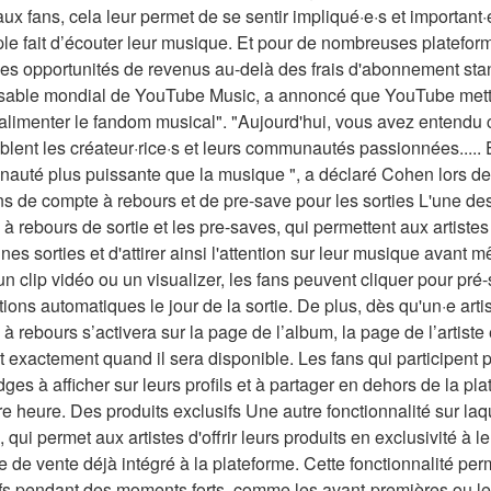
ux fans, cela leur permet de se sentir impliqué·e·s et important·e
le fait d’écouter leur musique. Et pour de nombreuses plateform
es opportunités de revenus au-delà des frais d'abonnement st
sable mondial de YouTube Music, a annoncé que YouTube mettai
alimenter le fandom musical". "Aujourd'hui, vous avez entendu
lent les créateur·rice·s et leurs communautés passionnées..... E
auté plus puissante que la musique ", a déclaré Cohen lors 
ns de compte à rebours et de pre-save pour les sorties L'une de
à rebours de sortie et les pre-saves, qui permettent aux artiste
nes sorties et d'attirer ainsi l'attention sur leur musique avant m
un clip vidéo ou un visualizer, les fans peuvent cliquer pour pr
ations automatiques le jour de la sortie. De plus, dès qu'un·e ar
à rebours s’activera sur la page de l’album, la page de l’artiste 
 exactement quand il sera disponible. Les fans qui participen
ges à afficher sur leurs profils et à partager en dehors de la pla
e heure. Des produits exclusifs Une autre fonctionnalité sur laq
, qui permet aux artistes d'offrir leurs produits en exclusivité à 
 de vente déjà intégré à la plateforme. Cette fonctionnalité perm
fs pendant des moments forts, comme les avant-premières ou les a