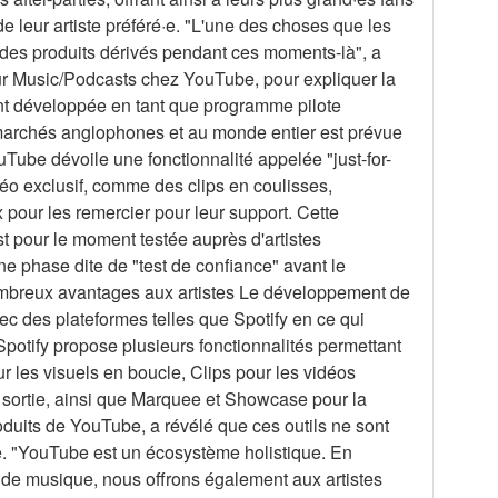
de leur artiste préféré·e. "L'une des choses que les
er des produits dérivés pendant ces moments-là", a
pour Music/Podcasts chez YouTube, pour expliquer la
ment développée en tant que programme pilote
marchés anglophones et au monde entier est prévue
Tube dévoile une fonctionnalité appelée "just-for-
déo exclusif, comme des clips en coulisses,
pour les remercier pour leur support. Cette
st pour le moment testée auprès d'artistes
ne phase dite de "test de confiance" avant le
ombreux avantages aux artistes Le développement de
c des plateformes telles que Spotify en ce qui
. Spotify propose plusieurs fonctionnalités permettant
r les visuels en boucle, Clips pour les vidéos
 sortie, ainsi que Marquee et Showcase pour la
oduits de YouTube, a révélé que ces outils ne sont
e. "YouTube est un écosystème holistique. En
 de musique, nous offrons également aux artistes