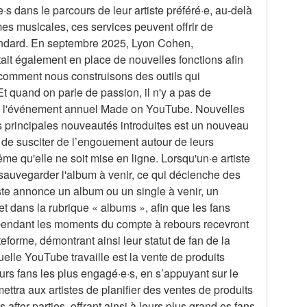
·s dans le parcours de leur artiste préféré·e, au-delà
es musicales, ces services peuvent offrir de
andard. En septembre 2025, Lyon Cohen,
t également en place de nouvelles fonctions afin
 comment nous construisons des outils qui
t quand on parle de passion, il n'y a pas de
de l'événement annuel Made on YouTube. Nouvelles
s principales nouveautés introduites est un nouveau
s de susciter de l’engouement autour de leurs
ême qu'elle ne soit mise en ligne. Lorsqu'un·e artiste
é-sauvegarder l'album à venir, ce qui déclenche des
tiste annonce un album ou un single à venir, un
et dans la rubrique « albums », afin que les fans
t pendant les moments du compte à rebours recevront
teforme, démontrant ainsi leur statut de fan de la
uelle YouTube travaille est la vente de produits
leurs fans les plus engagé·e·s, en s’appuyant sur le
ettra aux artistes de planifier des ventes de produits
fter-parties, offrant ainsi à leurs plus grand·es fans