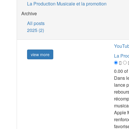
La Production Musicale et la promotion
Archive
All posts
2025 (2)
YouTube
view more
La Prod
0.00 of
Dans le
lance p
rebours
récomp
musical
Apple M
renforc
favoris