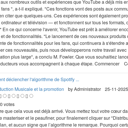
 aux nombreux outils et expériences que YouTube a déjà mis en pl
s fans ", a-t-il expliqué. "Ces fonctions vont des posts aux co
en citer que quelques-uns. Ces expériences sont également pro
 ordinateur et télévision — et fonctionnent sur tous les formats
." En ce qui concerne l'avenir, YouTube est prêt à améliorer enc
s et de fonctionnalités. "Le lancement de ces nouveaux produits 
nte de fonctionnalités pour les fans, qui continuera à s'étendre a
er ces nouveautés, puis nous développerons notre travail avec l
pation plus large", a conclu M. Fowler. Que vous souhaitiez lancer
oducteurs vous accompagnent à chaque étape. Commencer Con
 déclencher l'algorithme de Spotify ...
uction Musicale et la promotion
by
Administrator
25-11-202
 0 votes
Dans ce guide, nous vous expliquons comment fonctionne l’algorithme en 2025, et comment élaborer un plan de sortie qui donne à votre titre les meilleures chances d’apparaître sur Release Radar, Discover Weekly et bien plus encore. Plongeons dans le vif du sujet ! Ce qu'il faut retenir : Le déclenchement de l'algorithme de Spotify signifie une découverte basée sur les données.Les 72 premières heures après la sortie sont cruciales pour créer un élan.Visez à améliorer les cinq indicateurs clés : écoutes complètes, sauvegardes, répétitions, partages et réactions rapides des fans.Les pre-saves peuvent transformer un intérêt précoce en un engagement instantané le jour de la sortie.Maintenez une promotion régulière – une activité constante incite l’algorithme à tester votre morceau auprès de nouveaux auditeurs. Que signifie réellement déclencher l'algorithme de Spotify ? Démystifions d'abord la signification de "déclencher l'algorithme". Qu'est-ce que cela signifie réellement ? "Déclencher l'algorithme" fait référence au fait d'amener le système de recommandation automatisé de Spotify à promouvoir activement votre musique auprès de nouveaux auditeurs au-delà de ta base de fans existante - en atteignant des "oreilles fraîches" dont la plateforme pense qu'elles apprécieront véritablement votre musique. Lorsque vous arrivez à déclencher l'algorithme, votre piste est incluse dans les playlists algorithmiques telles que Release Radar, Discover Weekly et Spotify Radio, qui touchent collectivement des centaines de millions d'utilisateurs chaque semaine. Voici ce que beaucoup d'artistes oublient ou comprennent mal : l'algorithme n'est pas aléatoire, secret ou quelque chose qui dépend des relations de l'industrie. Il s'agit d'un moteur basé sur des données, conçu pour mettre en relation la bonne musique avec le bon public. L'algorithme ne se soucie pas de savoir si vous travaillez avec un grand label, si vous enregistrez dans votre chambre ainsi que votre budget - il ne s'intéresse qu'aux signaux d'engagement qui indiquent que ta musique résonne avec de vrais auditeurs. Lorsque nous parlons de "déclencher" l'algorithme, il s'agit en fait de générer suffisamment de signaux d'engagement positifs pour que les systèmes de Spotify reconnaissent ton morceau comme méritant d'être recommandé. Une bonne façon de décrire cela est de dire que l'algorithme croit qu'il vous connaît. S'il choisit votre chanson pour la montrer aux auditeurs, cela signifie qu'il pense qu'elle est sympathique et qu'il sait qui ce public appréciera (ou pourrait théoriquement l'apprécier). Il ne s'agit en aucun cas de jouer avec le système ou de prendre des raccourcis pour réussir. Il s'agit de communiquer la qualité et la pertinence de votre musique en utilisant le langage que l'algorithme comprend, à savoir les données de comportement de votre audience. Plus elle interagit véritablement avec vos sorties, plus Spotify recommande en toute confiance votre musique à des fans potentiels. La fenêtre d'or : Pourquoi les 72 premières heures sont les plus importantes Chaque fois qu'une nouvelle piste est publiée sur Spotify, elle entre dans ce que les initiés de l'industrie appellent la "fenêtre de lancement critique" - une brève période d'audition d'environ les 72 premières heures après la sortie, au cours de laquelle l'algorithme prête une attention plus grande à votre musique qu'il ne le fera plus jamais. On peut considérer que Spotify fait passer un test à votre morceau pour voir s'il mérite une promotion algorithmique. Pendant cette période, Spotify surveille l'engagement de plus près, en se concentrant sur la force de l'interaction des auditeurs avec la sortie spécifique, et en déterminant si le morceau mérite une audience plus large. Il analyse le temps que les fans passent à écouter la piste, s'ils la sauvegardent dans leur bibliothèque et s'ils reviennent pour l'écouter à nouveau. De solides performances précoces sont souvent le facteur clé pour que votre musique figure dans les puissantes playlists algorithmiques que nous avons mentionnées précédemment, comme Release Radar, Discover Weekly ou Daily Mix. Le succès global d'une chanson sur la plateforme dépend en grande partie de ses performances dans les premiers jours. Une piste qui attire 1 000 auditeurs engagés dans les trois premiers jours a un potentiel algorithmique beaucoup plus élevé qu'une piste qui gagne progressivement le même nombre sur trois mois. En fait, l'algorithme de Spotify interprète la dynamique initiale comme un indicateur de qualité et d'intérêt. Si vos premiers auditeurs montrent un véritable intérêt, Spotify commence à tester votre chanson auprès de nouveaux publics. Mais si ces premières données sont faibles – peu de sauvegardes, des écoutes courtes ou une activité minimale – le système considère que le morceau ne rencontre pas son public et cesse discrètement de le promouvoir. Décoder l'algorithme : Les 5 signaux clés que Spotify surveille Pour déclencher efficac