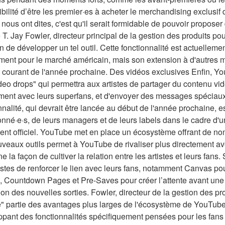
ibilité d’être les premier·es à acheter le merchandising exclusif 
s nous ont dites, c'est qu'il serait formidable de pouvoir propos
 T. Jay Fowler, directeur principal de la gestion des produits 
n de développer un tel outil. Cette fonctionnalité est actuelle
ent pour le marché américain, mais son extension à d'autres 
 courant de l'année prochaine. Des vidéos exclusives Enfin, You
deo drops" qui permettra aux artistes de partager du contenu vi
ment avec leurs superfans, et d'envoyer des messages spéciaux 
nnalité, qui devrait être lancée au début de l'année prochaine, e
onné·e·s, de leurs managers et de leurs labels dans le cadre d'u
nt officiel. YouTube met en place un écosystème offrant de n
veaux outils permet à YouTube de rivaliser plus directement ave
e la façon de cultiver la relation entre les artistes et leurs fans
istes de renforcer le lien avec leurs fans, notamment Canvas pou
, Countdown Pages et Pre-Saves pour créer l’attente avant une
on des nouvelles sorties. Fowler, directeur de la gestion des pr
" partie des avantages plus larges de l'écosystème de YouTub
pant des fonctionnalités spécifiquement pensées pour les fans