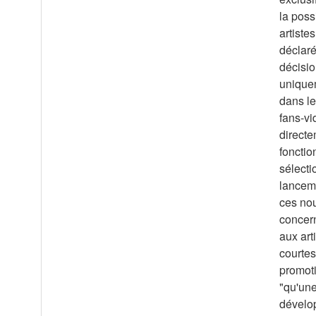
la poss
artiste
déclaré
décisio
uniquem
dans le
fans-vi
directe
fonctio
sélecti
lanceme
ces nou
concern
aux art
courtes
promoti
"qu'une
dévelop