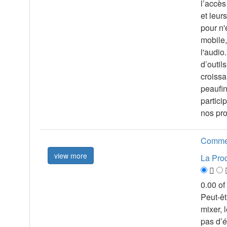
l’accès
et leur
pour n'
mobile,
l'audio
d’outil
croissa
peaufin
partici
nos pr
Comment
view more
La Prod
0.00 of
Peut-être que cela vous est déjà arrivé. Vous mettez tout votre cœur dans votre nouveau single, passez des semaines à le mixer, le masteriser et le peaufiner, pour finalement cliquer sur "Distribuer" et n’entendre que le silence. Pas de streams, pas d’élan, et aucun signe que l’algorithme le remarque. Pourquoi certains morceaux explosent tandis que d’autres s’éteignent doucement ? La réponse n’est pas seulement une question de chance – elle résulte de nombreux facteurs, notamment le timing et la stratégie. La clé réside dans la manière de déclencher l’algorithme de Spotify. 