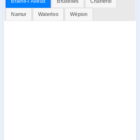
Braine-l’Alleud
Bruxelles
Charleroi
Namur
Waterloo
Wépion