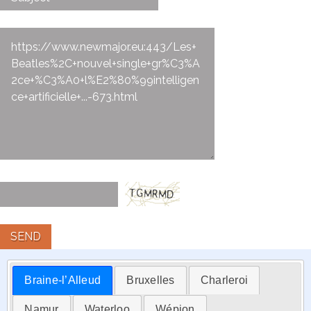
SEND
Braine-l’Alleud
Bruxelles
Charleroi
Namur
Waterloo
Wépion