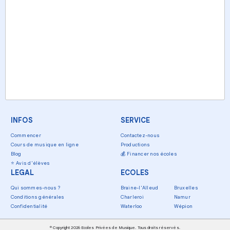
INFOS
SERVICE
Commencer
Contactez-nous
Cours de musique en ligne
Productions
Blog
💰
Financer nos écoles
⭐
Avis d'élèves
LEGAL
ECOLES
Qui sommes-nous ?
Braine-l'Alleud
Bruxelles
Conditions générales
Charleroi
Namur
Confidentialité
Waterloo
Wépion
© Copyright 2026 Ecoles Privées de Musique. Tous droits réservés.