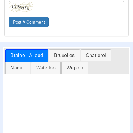
Post A Comment
Braine-l’Alleud
Bruxelles
Charleroi
Namur
Waterloo
Wépion